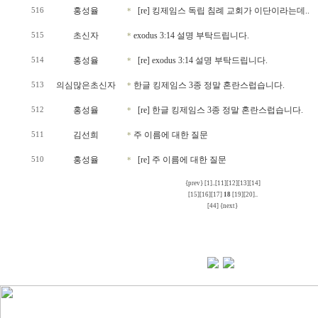
홍성율
[re] 킹제임스 독립 침례 교회가 이단이라는데..
516
*
초신자
exodus 3:14 설명 부탁드립니다.
515
*
홍성율
[re] exodus 3:14 설명 부탁드립니다.
514
*
의심많은초신자
한글 킹제임스 3종 정말 혼란스럽습니다.
513
*
홍성율
[re] 한글 킹제임스 3종 정말 혼란스럽습니다.
512
*
김선희
주 이름에 대한 질문
511
*
홍성율
[re] 주 이름에 대한 질문
510
*
{prev}
[1]
..
[11]
[12]
[13]
[14]
[15]
[16]
[17]
18
[19]
[20]
..
[44]
{next}