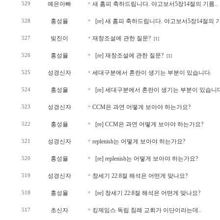
예은아빠
새 홈피 축하드립니다. 야고보서5장14절의 기름..
529
*
홍성율
[re] 새 홈피 축하드립니다. 야고보서5장14절의 기
528
*
빚진이
재창조설에 관한 질문?
527
*
[1]
홍성율
[re] 재창조설에 관한 질문?
526
*
[1]
성경신자
세대구분에서 혼란이 생기는 부분이 있습니다.
525
*
홍성율
[re] 세대구분에서 혼란이 생기는 부분이 있습니다
524
*
성경신자
CCM은 과연 어떻게 보아야 하는가요?
523
*
홍성율
[re] CCM은 과연 어떻게 보아야 하는가요?
522
*
성경신자
replenish는 어떻게 보아야 하는가요?
521
*
홍성율
[re] replenish는 어떻게 보아야 하는가요?
520
*
성경신자
창세기 22:8절 해석은 어떤게 맞나요?
519
*
홍성율
[re] 창세기 22:8절 해석은 어떤게 맞나요?
518
*
초신자
킹제임스 독립 침례 교회가 이단이라는데..
517
*