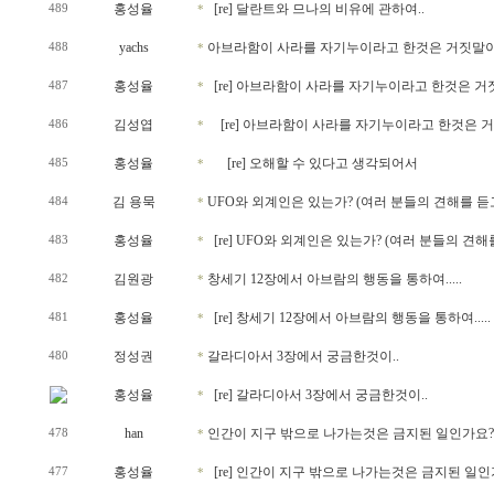
홍성율
[re] 달란트와 므나의 비유에 관하여..
489
*
yachs
아브라함이 사라를 자기누이라고 한것은 거짓말
488
*
홍성율
[re] 아브라함이 사라를 자기누이라고 한것은 
487
*
김성엽
[re] 아브라함이 사라를 자기누이라고 한것은
486
*
홍성율
[re] 오해할 수 있다고 생각되어서
485
*
김 용묵
UFO와 외계인은 있는가? (여러 분들의 견해를 듣
484
*
홍성율
[re] UFO와 외계인은 있는가? (여러 분들의 견
483
*
김원광
창세기 12장에서 아브람의 행동을 통하여.....
482
*
홍성율
[re] 창세기 12장에서 아브람의 행동을 통하여.....
481
*
정성권
갈라디아서 3장에서 궁금한것이..
480
*
홍성율
[re] 갈라디아서 3장에서 궁금한것이..
*
han
인간이 지구 밖으로 나가는것은 금지된 일인가요?
478
*
홍성율
[re] 인간이 지구 밖으로 나가는것은 금지된 일인
477
*