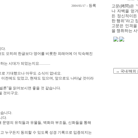
- 등록
고문(拷問)은 
2004/05/17
나 자백을 얻
든 정신적이든
한 행위"라고 
고문은 인격을
을 쟁취하는 사악
다.
서도 오히려 한글보다 영어를 비롯한 외래어에 더 익숙해진
시대가 되었는지요............
으로 기대했으나 아무도 소식이 없네요.
"은 이전에도 있었고, 현재도 있으며, 앞으로도 나타날 것이라
 바빌론”을 읽어보시면 좋을 것 같습니다.
될 것이구요.
습니다.
니다.
대 문명의 유적들과 유물들, 벽화와 부조들, 신화들을 통해
고 누구든지 동의할 수 있도록 성경 기록으로 입증되지는