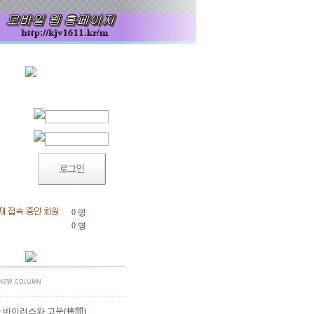
0 명
0 명
 바이러스와 고문(拷問)