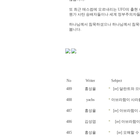
또 최근 매스컴에 오르내리는 UFO의 출현
뭔가 사탄 숭배자들이나 세계 정부주의자들과
하나님께서 침묵하셨으나 하나님께서 침묵하
봅니다.
No
Writer
Sebject
489
홍성율
*
[re] 달란트와 
488
yachs
*
아브라함이 사라
487
홍성율
*
[re] 아브라
486
김성엽
*
[re] 아브라
485
홍성율
*
[re] 오해할