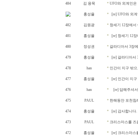
484
김 용묵
*
UFO와 외계인은
홍성율
*
[re] UFO와 
482
김원광
*
창세기 12장에서 
481
홍성율
*
[re] 창세기 1
480
정성권
*
갈라디아서 3장에
479
홍성율
*
[re] 갈라디아서
478
han
*
인간이 지구 밖으
477
홍성율
*
[re] 인간이 
476
han
*
[re] 답해주셔
475
PAUL
*
한해동안 포천침례
474
홍성율
*
[re] 감사합니다.
473
PAUL
*
크리스마스를 즈
472
홍성율
*
[re] 크리스마