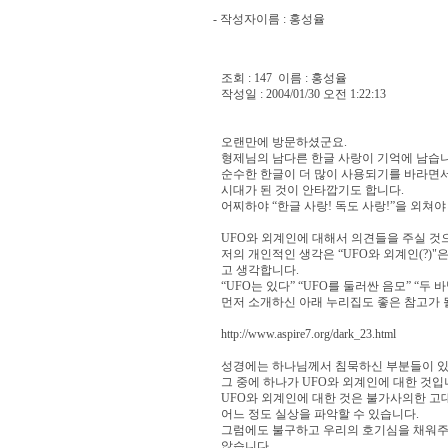
- 작성자이름 :
홍성율
조회 : 147 이름 : 홍성율
작성일 : 2004/01/30 오전 1:22:13
오랜만에 방문하셨군요.
형제님의 남다른 한글 사랑이 기억에 남습니
순수한 한글이 더 많이 사용되기를 바라면
시대가 된 것이 안타깝기도 합니다.
어찌하야 “한글 사랑! 독도 사랑!”을 외쳐야 하는 
UFO와 외계인에 대해서 의견들을 주실 것
저의 개인적인 생각은 “UFO와 외계인(?)
고 생각합니다.
“UFO는 있다” “UFO를 둘러싼 음모” “두
먼저 소개하신 아래 누리집도 좋은 참고가 
http://www.aspire7.org/dark_23.html
성경에는 하나님께서 침묵하신 부분들이 있
그 중에 하나가 UFO와 외계인에 대한 것입
UFO와 외계인에 대한 것은 불가사의한 고
어느 정도 실상을 파악할 수 있습니다.
그럼에도 불구하고 우리의 호기심을 채워주
않습니다.