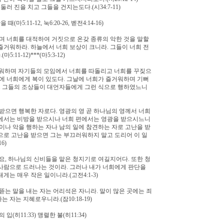
 진을 치고 그들을 건지는도다.(시34:7-11)
:11-12, 눅6:20-26, 벧전4:14-16)
며 너희를 대적하여 거짓으로 온갖 종류의 악한 것을 말할
즐거워하라. 하늘에서 너희 보상이 크니라. 그들이 너희 전
1-12)***(마5:3-12)
미워하며 자기들의 모임에서 너희를 따돌리고 너희를 꾸짖으
때에 너희에게 복이 있도다. 그날에 너희가 즐거워하며 기뻐
라. 그들의 조상들이 대언자들에게 그런 식으로 행하였느니
으면 행복한 자로다. 영광의 영 곧 하나님의 영께서 너희
편에서는 비방을 받으시나 너희 편에서는 영광을 받으시느니
이나 악을 행하는 자나 남의 일에 참견하는 자로 고난을 받
으로 고난을 받으면 그는 부끄러워하지 말고 도리어 이 일
6)
, 하나님의 신비들을 맡은 청지기로 여길지어다. 또한 청
l) 사람으로 드러나는 것이라. 그러나 내가 너희에게 판단을
는 매우 작은 일이니라.(고전4:1-3)
는 말을 내는 자는 어리석은 자니라. 말이 많은 곳에는 죄
자는 지혜로우니라.(잠10:18-19)
입(히11:33) 맹렬한 불(히11:34)