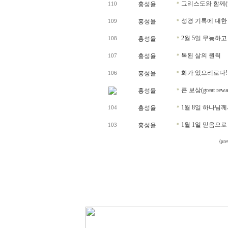
그리스도와 함께(with
홍성율
110
*
성경 기록에 대한
홍성율
109
*
2월 5일 무능하고
홍성율
108
*
복된 삶의 원칙
홍성율
107
*
화가 있으리로다!
홍성율
106
*
큰 보상(great rewa
홍성율
*
1월 8일 하나님
홍성율
104
*
1월 1일 믿음으로
홍성율
103
*
{pre