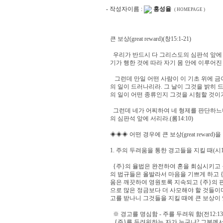
- 작성자이름 :
홍성율
( HOMEPAGE )
큰 보상(great reward)(창15:1-21)
2017. 1.
우리가 반드시 다 그리스도의 심판석 앞에 
기가 행한 것에 따라 자기 몸 안에 이루어진 것
그런데 만일 어떤 사람이 이 기초 위에 금
의 일이 드러나리라. 그 날이 그것을 밝히 
의 일이 어떤 종류인지 그것을 시험할 것이기 때
그런데 네가 어찌하여 네 형제를 판단하느냐
의 심판석 앞에 서리라.(롬14:10)
◈◈◈ 어떤 경우에 큰 보상(great reward
1. 주의 두려움을 통한 경고들을 지킬 때(시19:
{주}의 율법은 완전하여 혼을 회심시키고 
의 법규들은 올발라서 마음을 기쁘게 하고 {
움은 깨끗하여 영원토록 지속되고 {주}의 
으로 많은 정금보다 더 사모해야 할 것들이며
고를 받나니 그것들을 지킬 때에 큰 보상이 있나
※ 경고를 명심함 - 주를 두려워 함(전12:13) ***
{주}를 두려워하는 자가 누구냐? 그분께서 친