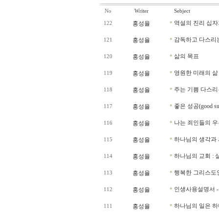
No
Writer
Sebject
역설의 진리 십자
홍성율
122
*
감독하고 다스리
홍성율
121
*
삶의 목표
홍성율
120
*
영원한 미래의 삶
홍성율
119
*
주는 기쁨 다스리
홍성율
118
*
좋은 성공(good suc
홍성율
117
*
나는 죄인들의 
홍성율
116
*
하나님의 생각과
홍성율
115
*
하나님의 교회 : 
홍성율
114
*
행복한 그리스도
홍성율
113
*
인생사용설명서 -
홍성율
112
*
하나님의 일은 하
홍성율
111
*