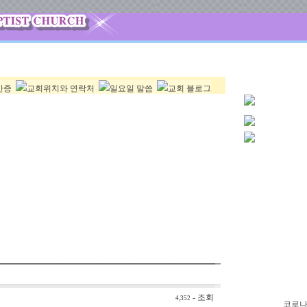
간증
교회위치와 연락처
일요일 말씀
교회 블로그
- 조회
4,352
코로나