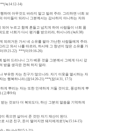
*(눅14:12-14)
행하며 아무것도 바라지 말고 빌려 주라. 그리하면 너희 보
이]의 아이들이 되리니 그분께서는 감사하지 아니하는 자와
히 되어 누르고 함께 흔들고 넘치게 하여 사람들이 너희 품
척도로 너희가 다시 평가를 받으리라, 하시니라.(눅6:38)
 되려거든 가서 네 소유를 팔아 가난한 사람들에게 주라.
리고 와서 나를 따르라, 하시매 그 청년이 많은 소유를 가
1-22) ***(마19:16-26)
}께 빌려 드리나니 그가 베푼 것을 그분께서 그에게 다시 갚
돌려 받을 생각은 전혀 하지 말라.
 부유한 자는 친구가 많으니라. 자기 이웃을 멸시하는 자
하니라.(잠14:20-21) ***(잠14:31, 17:5)
하게 뿌리는 자는 또한 인색하게 거둘 것이요, 풍성하게 뿌
고후9:6)
이 받는 것보다 더 복되도다, 하신 그분의 말씀을 기억하게
이 죽으면 살아서 준 것만 자기 재산이 된다.
으로 사귄 친구, 돈이 떨어지면 돼지에게로!(눅15:14-15)
) - 하나님(창15:1-21)