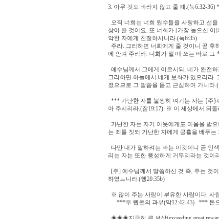
3. 아무 것도 바라지 않고 줄 때.(눅6:32-36) **
오직 너희는 너희 원수들을 사랑하고 선을 
상이 클 것이요, 또 너희가 [가장 높으신 
악한 자에게 친절하시니라.(눅6:35)
주라. 그리하면 너희에게 줄 것이니 곧 후
에 안겨 주리라. 너희가 잴 때 쓰는 바로 그 
예수님께서 그에게 이르시되, 네가 완전하게
그리하면 하늘에서 네게 보화가 있으리라. 그
졌으므로 그 말씀을 듣고 근심하며 가니라.(마19:2
*** 가난한 자를 불쌍히 여기는 자는 {주
아 주시리라.(잠19:17) ※ 이 세상에서 되
가난한 자는 자기 이웃에게도 미움을 받으나
는 죄를 짓되 가난한 자에게 긍휼을 베푸는 자는 행복
다만 내가 말하려는 바는 이것이니 곧 인색
리는 자는 또한 풍성하게 거두리라는 것이라.(
[주] 예수님께서 말씀하신 것 즉, 주는 것
하였느니라.(행20:35b)
※ 많이 주는 사람이 부유한 사람이다. 사람
***두 렙돈의 과부(막12:42-43) *** 돈
◈◈◈지극히 큰 보상(exceeding great reward