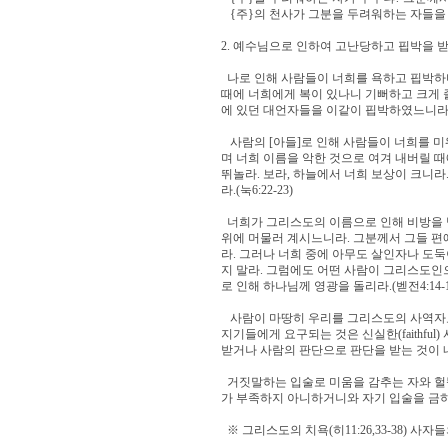
{주}의 천사가 그분을 두려워하는 자들을 둘러
2. 예수님으로 인하여 고난당하고 핍박을 받을 때(마5
나로 인해 사람들이 너희를 욕하고 핍박하
때에 너희에게 복이 있나니 기뻐하고 크게 
에 있던 대언자들을 이같이 핍박하였느니라.(마5:1
사람의 [아들]로 인해 사람들이 너희를 
며 너희 이름을 악한 것으로 여겨 내버릴 
뛰놀라. 보라, 하늘에서 너희 보상이 크니
라.(눅6:22-23)
너희가 그리스도의 이름으로 인해 비방을 받
위에 머물러 계시느니라. 그분께서 그들 
라. 그러나 너희 중에 아무도 살인자나 도둑
지 말라. 그럼에도 어떤 사람이 그리스도인
로 인해 하나님께 영광을 돌리라.(벧전4:14-1
사람이 마땅히 우리를 그리스도의 사역자요
지기들에게 요구되는 것은 신실한(faithfu
받거나 사람의 판단으로 판단을 받는 것이 내게
거짓말하는 입술로 미움을 감추는 자와 헐뜯
가 부족하지 아니하거니와 자기 입술을 금하는 
※ 그리스도의 치욕(히11:26,33-38) 사자들의 