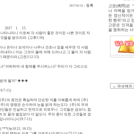
- 등록
고문(拷問)은 
2017/01/15
나 자백을 얻
든 정신적이든
한 행위"라고 
고문은 인격을
 15.
을 쟁취하는 사악
나타나리니 이로써 각 사람이 좋은 것이든 나쁜 것이든 자
들을 받으리라. (고후5:10)
이나 은이나 보석이나 나무나 건초나 짚을 세우면 각 사람
드러내리니 이는 그것이 불에 의해 드러나고 그 불이 각 사람
문이라.(고전3:12-13)
? 어찌하여 네 형제를 무시하느냐? 우리가 다 그리스도
)을 받게 될까? ◈◈◈
7-11)
{주}의 증언은 확실하여 단순한 자를 지혜롭게 하며 {주}
주}의 명령은 순수하여 눈을 밝게 하는도다. {주}의 두려
판단들은 진실하고 전적으로 의로우니 그것들은 금보다, 참
 또 꿀과 벌집보다 더 달도다. 주의 종이 또한 그것들로 경
이다.(시19:7-11)
(눅10:21, 16:15)
히 택하실 길로 그를 가르치시리로다.(시25:12-14)