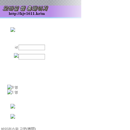
0 명
1 명
 바이러스와 고문(拷問)