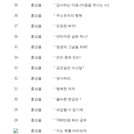
39
홍성율
*
감사하는 마음 (마음을 적시는 시)
38
홍성율
*
무소유자의 행복
37
홍성율
*
진정한 부자!
36
홍성율
*
안타까운 실화 하나!
35
홍성율
*
영광의 그날을 위해!
34
홍성율
*
진리 중에 진리!
33
홍성율
*
금요일은 수난일?
32
홍성율
*
장사하라.
31
홍성율
*
행복한 여자
30
홍성율
*
올바른 헌금은 ?
29
홍성율
*
보답할 수 없기에
28
홍성율
*
7000만원 짜리 공부
홍성율
*
지는 해를 바라보며