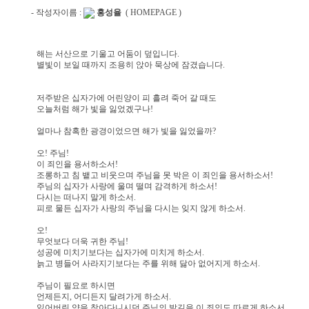
- 작성자이름 :
홍성율
( HOMEPAGE )
해는 서산으로 기울고 어둠이 덮입니다.
별빛이 보일 때까지 조용히 앉아 묵상에 잠겼습니다.
저주받은 십자가에 어린양이 피 흘려 죽어 갈 때도
오늘처럼 해가 빛을 잃었겠구나!
얼마나 참혹한 광경이었으면 해가 빛을 잃었을까?
오! 주님!
이 죄인을 용서하소서!
조롱하고 침 뱉고 비웃으며 주님을 못 박은 이 죄인을 용서하소서!
주님의 십자가 사랑에 울며 떨며 감격하게 하소서!
다시는 떠나지 말게 하소서.
피로 물든 십자가 사랑의 주님을 다시는 잊지 않게 하소서.
오!
무엇보다 더욱 귀한 주님!
성공에 미치기보다는 십자가에 미치게 하소서.
늙고 병들어 사라지기보다는 주를 위해 닳아 없어지게 하소서.
주님이 필요로 하시면
언제든지, 어디든지 달려가게 하소서.
잃어버린 양을 찾아다니시던 주님의 발길을 이 죄인도 따르게 하소서.