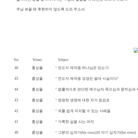
주님 뵈올 때 후회하지 않도록 도와 주소서.
No
Writer
Sebject
46
홍성율
*
전도지 제작용 하나님은 있는가
45
홍성율
*
전도지 제작용 성경은 절대 사실이다!
44
홍성율
*
법률적으로 판단한 예수님의 죽으심과 묻히심과 
43
홍성율
*
영원한 생명에 대한 자가 점검표
42
홍성율
*
죄를 쉽게 자각할 수 있는 사례들
41
홍성율
*
거룩한 삶을 사는 여자
40
홍성율
*
그분의 십자가(his cross)와 자기 십자가(his cross)