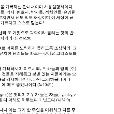
법을 기록하신 안내서이며 사용설명서이다.
, 의사, 변호사, 박사들, 정치인들, 유명한
치면서 선도 악도 허상이며 이 세상이 끝
 가르치고 스스로 믿는다!
난과 또 거짓으로 과학이라 불리는 것의 반
키라.(딤전6:20)
로 너희를 노략하지 못하도록 조심하라. 그
 유치한 원리들을 따르는 것이요 그리스도를
기뻐하시며 이르시되, 오 하늘과 땅의 [주]
 이것들을 지혜롭고 분별 있는 자들에게는 숨
을 감사하나이다. 과연 그러하옵나이다.
에 매우 좋았나이다.(눅10:21)
ee)은 헛되며 지위가 높은 자들(high degre
 다 더해도 허무보다 가볍도다.(시62:9)
나니 이는 그가 한 주인을 미워하고 다른 주