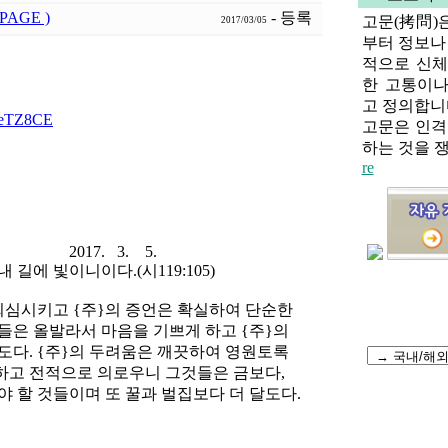
PAGE )
- 등록
고문(拷問)
2017/03/05
부터 정보나
적으로 신
한 고통이나
고 정의합니
YeTZ8CE
고문은 인격
하는 것을 쟁
re
3. 5.
길에 빛이니이다.(시119:105)
회심시키고 {주}의 증언은 확실하여 단순한
들은 올발라서 마음을 기쁘게 하고 {주}의
도다. {주}의 두려움은 깨끗하여 영원토록
하고 전적으로 의로우니 그것들은 금보다,
 할 것들이며 또 꿀과 벌집보다 더 달도다.