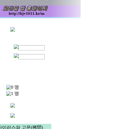
0 명
1 명
바이러스와 고문(拷問)