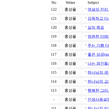
No
Writer
Sebject
122
홍성율
*
역설의 진리
121
홍성율
*
감독하고 다
120
홍성율
*
삶의 목표
119
홍성율
*
영원한 미래
118
홍성율
*
주는 기쁨 
117
홍성율
*
좋은 성공(good
116
홍성율
*
나는 죄인들
115
홍성율
*
하나님의 생
114
홍성율
*
하나님의 교회
113
홍성율
*
행복한 그리
홍성율
*
인생사용설명
111
홍성율
*
하나님의 일