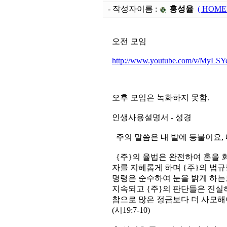
- 작성자이름 :
홍성율
( HOME
오전 모임
http://www.youtube.com/v/MyLS
오후 모임은 녹화하지 못함.
인생사용설명서 - 성경
2017. 
주의 말씀은 내 발에 등불이요, 내 
{주}의 율법은 완전하여 혼을 
자를 지혜롭게 하며 {주}의 법규
명령은 순수하여 눈을 밝게 하는
지속되고 {주}의 판단들은 진실
참으로 많은 정금보다 더 사모해야
(시19:7-10)