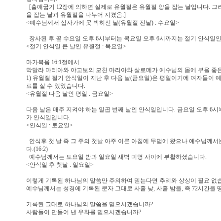
[출애굽기 12장에 의하면 실제로 유월절은 유월절 양을 잡는 날입니다. 그
을 잡는 날과 유월절을 나누어 지켰음.]
<예수님께서 십자가에 못 박히신 날(유월절 전날) : 수요일>
장사된 후 곧 수요일 오후 6시부터는 목요일 오후 6시까지는 절기 안식일
<절기 안식일 큰 날인 유월절 : 목요일>
마가복음 16:1절에서
막달라 마리아와 야고보의 모친 마리아와 살로메가 예수님의 몸에 부을 좋은 
1) 유월절 절기 안식일이 지난 후 다음 날(금요일)은 평일이기에 여자들이 
료를 살 수 있었습니다.
<유월절 다음 날인 평일 : 금요일>
다음 날은 매주 지켜야 하는 일곱 번째 날인 안식일입니다. 금요일 오후 6
가 안식일입니다.
<안식일 : 토요일>
안식후 첫 날 즉 그 주의 첫날 아주 이른 아침에 무덤에 왔으나 예수님께
다.(16:2)
예수님께서는 토요일 밤과 일요일 새벽 미명 사이에 부활하셨습니다.
<안식일 후 첫날 : 일요일>
이렇게 기록된 하나님의 말씀만 주의하여 믿는다면 추리와 상상이 필요 없
예수님께서는 성경에 기록된 문자 그대로 사흘 낮, 사흘 밤을, 즉 72시간을
기록된 그대로 하나님의 말씀을 믿으시겠습니까?
사람들이 만들어 낸 우화를 믿으시겠습니까?