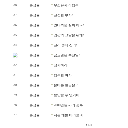
홍성율
무소유자의 행복
38
*
홍성율
진정한 부자!
37
*
홍성율
안타까운 실화 하나!
36
*
홍성율
영광의 그날을 위해!
35
*
홍성율
진리 중에 진리!
34
*
홍성율
금요일은 수난일?
*
홍성율
장사하라.
32
*
홍성율
행복한 여자
31
*
홍성율
올바른 헌금은 ?
30
*
홍성율
보답할 수 없기에
29
*
홍성율
7000만원 짜리 공부
28
*
홍성율
지는 해를 바라보며
27
*
1
[2]
[3]