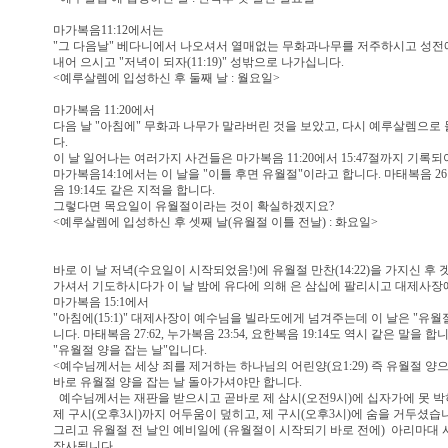
마가복음11:12에서는
"그 다음날" 베다니에서 나오셔서 열매없는 무화과나무를 저주하시고 성
내어 으시고 "저녁이 되자(11:19)" 성밖으로 나가십니다.
<예루살렘에 입성하신 후 둘째 날 : 월요일>
마가복음 11:20에서
다음 날 "아침에" 무화과 나무가 말라버린 것을 보았고, 다시 예루살렘으로
다.
이 날 일어나는 여러가지 사건들은 마가복음 11:20에서 15:47절까지 기록되
마가복음14:1에서는 이 날을 "이틀 후면 유월절"이라고 합니다. 마태복음 26:2
음 19:14도 같은 지적을 합니다.
그렇다면 목요일이 유월절이라는 것이 확실하겠지요?
<예루살렘에 입성하신 후 셋째 날(유월절 이틀 전날) : 화요일>
바로 이 날 저녁(수요일이 시작되었음!)에 유월절 만찬(14:22)을 가지신 후 겟
가셔서 기도하시다가 이 날 밤에 유다에 의해 은 삼십에 팔리시고 대제사장
마가복음 15:1에서
"아침에(15:1)" 대제사장이 예수님을 빌라도에게 넘겨주는데 이 날은 "유월절 
니다. 마태복음 27:62, 누가복음 23:54, 요한복음 19:14도 역시 같은 말을
"유월절 양을 잡는 날"입니다.
<예수님께서는 세상 죄를 제거하는 하나님의 어린양(요1:29) 즉 유월절 양
바로 유월절 양을 잡는 날 돌아가셔야만 합니다.
예수님께서는 재판을 받으시고 곧바로 제 삼시(오전9시)에 십자가에 못 박히
제 구시(오후3시)까지 어두움이 덮히고, 제 구시(오후3시)에 숨을 거두셨습
그리고 유월절 전 날인 예비일에 (유월절이 시작되기 바로 전에) 아리마대
장사됩니다.