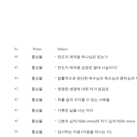
No
Writer
Sebject
홍성율
전도지 제작용 하나님은 있는가
46
*
홍성율
전도지 제작용 성경은 절대 사실이다!
45
*
홍성율
법률적으로 판단한 예수님의 죽으심과 묻히심과 
44
*
홍성율
영원한 생명에 대한 자가 점검표
43
*
홍성율
죄를 쉽게 자각할 수 있는 사례들
42
*
홍성율
거룩한 삶을 사는 여자
41
*
홍성율
그분의 십자가(his cross)와 자기 십자가(his cross)
40
*
홍성율
감사하는 마음 (마음을 적시는 시)
39
*