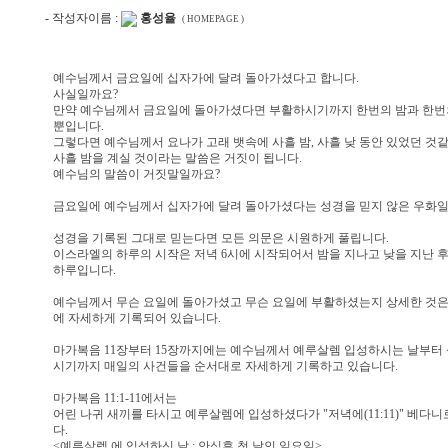
- 작성자이름 :
홍성율
( HOMEPAGE )
예수님께서 금요일에 십자가에 달려 돌아가셨다고 합니다.
사실일까요?
만약 예수님께서 금요일에 돌아가셨다면 부활하시기까지 한번의 밤과 한번의
뿐입니다.
그렇다면 예수님께서 요나가 고래 뱃속에 사흘 밤, 사흘 낮 동안 있었던 것같
사흘 밤을 계실 것이라는 말씀은 거짓이 됩니다.
예수님의 말씀이 거짓말일까요?
금요일에 예수님께서 십자가에 달려 돌아가셨다는 성경을 믿지 않은 우화일
성경을 기록된 그대로 믿는다면 모든 의문은 시원하게 풀립니다.
이스라엘의 하루의 시작은 저녁 6시에 시작되어서 밤을 지나고 낮을 지난 후
하루입니다.
예수님께서 무슨 요일에 돌아가셨고 무슨 요일에 부활하셨는지 상세한 것은 
에 자세하게 기록되어 있습니다.
마가복음 11장부터 15장까지에는 예수님께서 예루살렘 입성하시는 날부터
시기까지 매일의 사건들을 순서대로 자세하게 기록하고 있습니다.
마가복음 11:1-11에서는
어린 나귀 새끼를 타시고 예루살렘에 입성하셨다가 "저녁에(11:11)" 베다
다.
<예루살렙 에 입성하신 날 : 안식후 첫 날인 일요일>