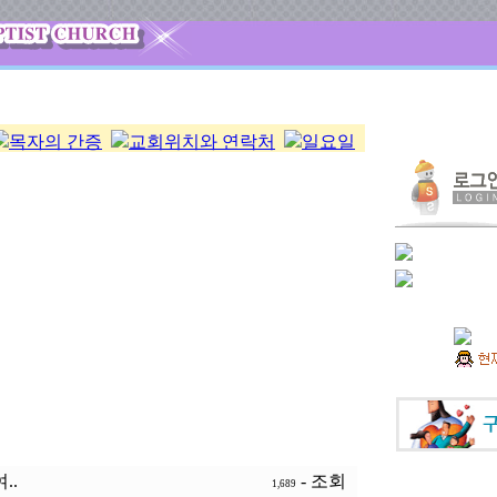
목자의 간증
교회위치와 연락처
일요일
..
- 조회
1,689