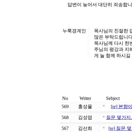
답변이 늦어서 대단히 죄송합니
누룩경계인
목사님의 친절한 
많은 부탁드립니다
목사님께 다시 한
주님의 평강과 지
게 늘 함께 하시길 ..
No
Writer
Sebject
569
홍성율
*
[re] 본향
568
김성엽
*
질문 몇가지.
567
김선희
*
[re] 질문 