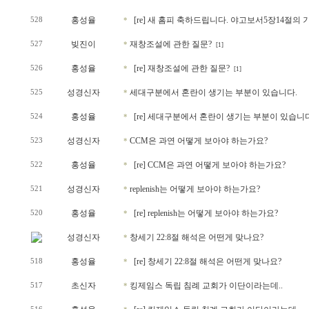
홍성율
[re] 새 홈피 축하드립니다. 야고보서5장14절의 기
528
*
빚진이
재창조설에 관한 질문?
527
*
[1]
홍성율
[re] 재창조설에 관한 질문?
526
*
[1]
성경신자
세대구분에서 혼란이 생기는 부분이 있습니다.
525
*
홍성율
[re] 세대구분에서 혼란이 생기는 부분이 있습니다
524
*
성경신자
CCM은 과연 어떻게 보아야 하는가요?
523
*
홍성율
[re] CCM은 과연 어떻게 보아야 하는가요?
522
*
성경신자
replenish는 어떻게 보아야 하는가요?
521
*
홍성율
[re] replenish는 어떻게 보아야 하는가요?
520
*
성경신자
창세기 22:8절 해석은 어떤게 맞나요?
*
홍성율
[re] 창세기 22:8절 해석은 어떤게 맞나요?
518
*
초신자
킹제임스 독립 침례 교회가 이단이라는데..
517
*