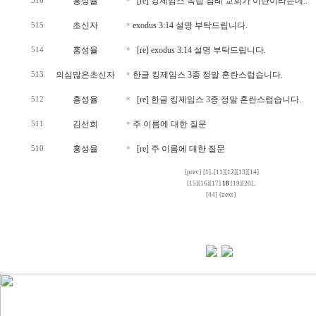
홍성율
[re] 킹제임스 독립 침례 교회가 이단이라는데..
516
*
초신자
exodus 3:14 설명 부탁드립니다.
515
*
홍성율
[re] exodus 3:14 설명 부탁드립니다.
514
*
의심많은초신자
한글 킹제임스 3종 정말 혼란스럽습니다.
513
*
홍성율
[re] 한글 킹제임스 3종 정말 혼란스럽습니다.
512
*
김선희
주 이름에 대한 질문
511
*
홍성율
[re] 주 이름에 대한 질문
510
*
{prev}
[1]
..
[11]
[12]
[13]
[14]
[15]
[16]
[17]
18
[19]
[20]
..
[44]
{next}