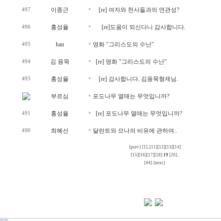
이종근
[re] 여자와 천사들과의 연관성?
497
*
홍성율
[re]도움이 되신다니 감사합니다.
496
*
han
영화 "그리스도의 수난"
495
*
김 용묵
[re] 영화 "그리스도의 수난"
494
*
홍성율
[re] 감사합니다. 김용묵형제님.
493
*
부르심
포도나무 열매는 무엇입니까?
*
홍성율
[re] 포도나무 열매는 무엇입니까?
491
*
최혜선
달란트와 므나의 비유에 관하여..
490
*
{prev}
[1]
..
[11]
[12]
[13]
[14]
[15]
[16]
[17]
[18]
19
[20]
..
[44]
{next}