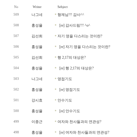
No
Writer
Sebject
나그네
형제님!!! 감사^^
509
*
홍성율
[re] 감사드림!!! ^o^
508
*
김선희
자기 영을 다스리는 것이란?
507
*
홍성율
[re] 자기 영을 다스리는 것이란?
506
*
김선희
행 2;17의 대상은?
505
*
홍성율
[re] 행 2;17의 대상은?
504
*
나그네
영접기도
503
*
홍성율
[re] 영접기도
502
*
강시효
안수기도
501
*
홍성율
[re] 안수기도
500
*
이종근
여자와 천사들과의 연관성?
499
*
홍성율
[re] 여자와 천사들과의 연관성?
498
*